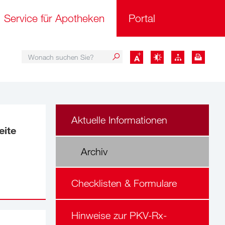
Service für Apotheken
Portal
Wonach suchen Sie?
Wonach suchen Sie?
Aktuelle Informationen
eite
Archiv
Checklisten & Formulare
Hinweise zur PKV-Rx-