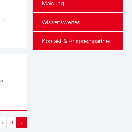
Meldung
zt.
Wissenswertes
Kontakt & Ansprechpartner
zt.
5
6
7