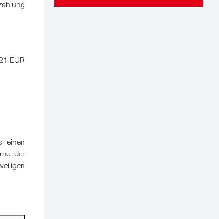
zahlung
,21 EUR
s einen
mme der
weiligen