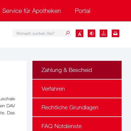
Service für Apotheken
Portal
Wonach suchen Sie?
Wonach suchen Sie?
Zahlung & Bescheid
Verfahren
uschale
 den DAV
Rechtliche Grundlagen
te. Das
FAQ Notdienste