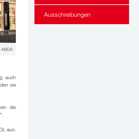
Ausschreibungen
: ABDA
ng auch
nden sie
ken die
".
pDL aus.