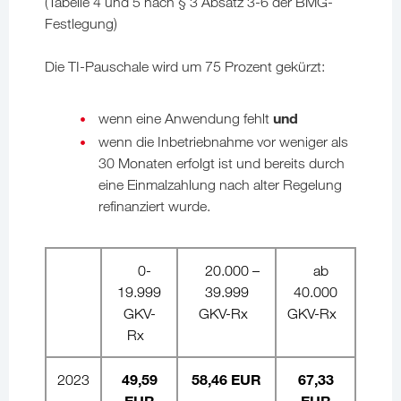
(Tabelle 4 und 5 nach § 3 Absatz 3-6 der BMG-
Festlegung)
Die TI-Pauschale wird um 75 Prozent gekürzt:
und
wenn eine Anwendung fehlt
wenn die Inbetriebnahme vor weniger als
30 Monaten erfolgt ist und bereits durch
eine Einmalzahlung nach alter Regelung
refinanziert wurde.
0-
20.000 –
ab
19.999
39.999
40.000
GKV-
GKV-Rx
GKV-Rx
Rx
49,59
58,46 EUR
67,33
2023
EUR
EUR