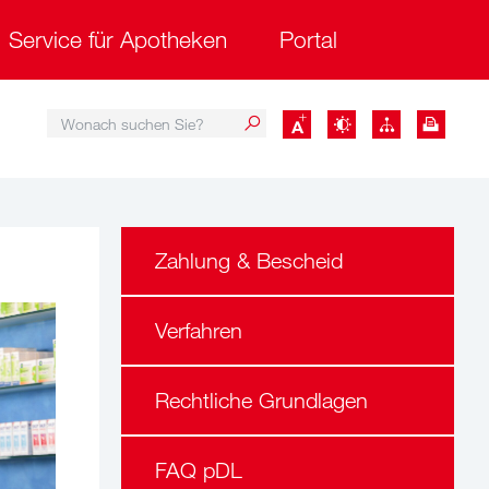
Service für Apotheken
Portal
Wonach suchen Sie?
Wonach suchen Sie?
Zahlung & Bescheid
Verfahren
Rechtliche Grundlagen
FAQ pDL