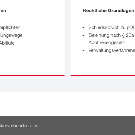
ren
Rechtliche Grundlagen
epflichten
Schiedsspruch zu pD
dungswege
Beleihung nach § 20a
Apothekengesetz
 Abläufe
Verwaltungsverfahren
erverbandes e. V.