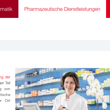
ematik
Pharmazeutische Dienstleistungen
ng der
r Teil
ng von
ische
or Ort