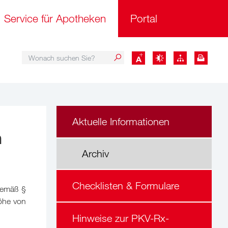
Service für Apotheken
Portal
Wonach suchen Sie?
Wonach suchen Sie?
Aktuelle Informationen
n
Archiv
Checklisten & Formulare
gemäß §
öhe von
Hinweise zur PKV-Rx-