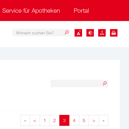
Service für Apotheken
Portal
Wonach suchen Sie?
Wonach suchen Sie?
«
<
1
2
3
4
5
>
»